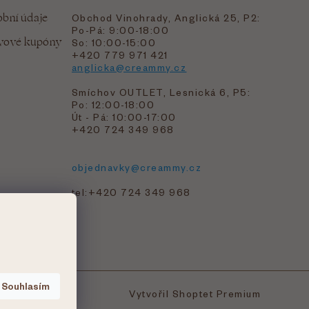
bní údaje
Obchod Vinohrady, Anglická 25, P2:
Po-Pá: 9:00-18:00
evové kupóny
So: 10:00-15:00
+420 779 971 421
anglicka@creammy.cz
Smíchov OUTLET, Lesnická 6, P5:
Po: 12:00-18:00
Út - Pá: 10:00-17:00
+420 724 349 968
objednavky@creammy.cz
tel:+420 724 349 968
Souhlasím
Vytvořil Shoptet Premium