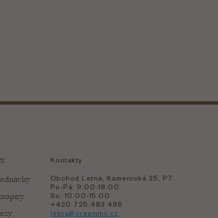
et
Kontakty
Obchod Letná, Kamenická 25, P7:
jednávky
Po-Pá: 9:00-18:00
bropisy
So: 10:00-15:00
+420 725 483 486
resy
letna@creammy.cz