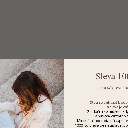
Sleva 10
na váš první n
Stačí se přihlásit k o
a sleva je va
Z odběru se můžete kdy
v patičce každého z
Minimální hodnota nákupu pro
1000 Kč. Sleva se neuplatní, po