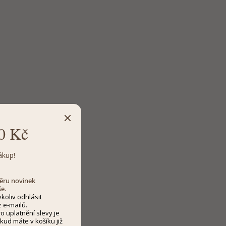
0 Kč
ákup!
dběru novinek
še.
koliv odhlásit
 e-mailů.
 uplatnění slevy je
kud máte v košíku již