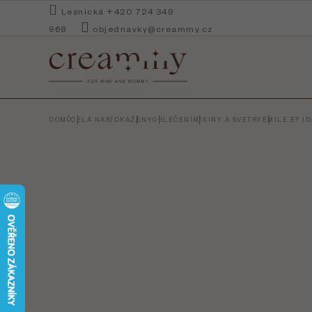
Přejít
Lesnická +420 724 349
na
968
objednavky@creammy.cz
obsah
DOMŮ
CELÁ NABÍDKA
ŽENY
OBLEČENÍ
MIKINY A SVETRY
EMILE ET I