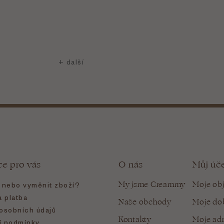
ce pro vás
O nás
Můj úč
My jsme Creammy
Moje ob
t nebo vyměnit zboží?
 platba
Naše obchody
Moje do
osobních údajů
Kontakty
Moje ad
 podmínky