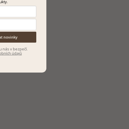
ukty.
at novinky
u nás v bezpečí.
obních údajů