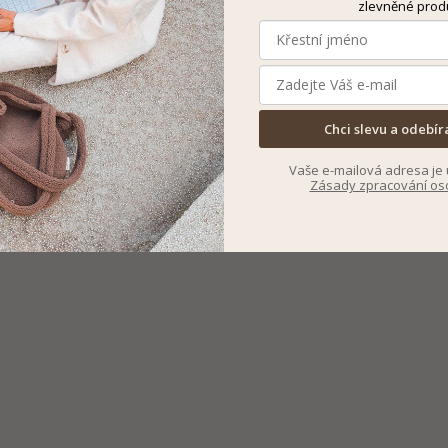
zlevněné prod
Chci slevu a odebír
Vaše e-mailová adresa je 
Zásady zpracování os