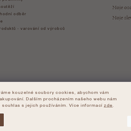
soutěží
Moje oso
hodní odběr
Moje sl
e
roduktů - varování od výrobců
íváme kouzelné soubory cookies, abychom vám
nakupování. Dalším procházením našeho webu nám
e souhlas s jejich používáním. Více informací
zde
.
azena.
Upravit nastavení cookies