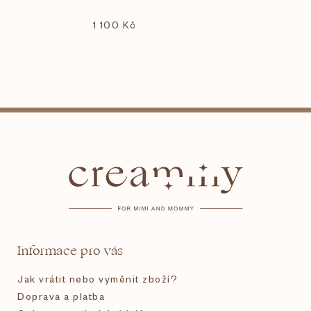
1 100 Kč
Z
á
p
a
t
Informace pro vás
í
Jak vrátit nebo vyměnit zboží?
Doprava a platba