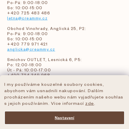
Po-Pá: 9:00-18:00
So: 10:00-15:00
+420 725 483 486
letna@creammy.cz
Obchod Vinohrady, Anglická 25, P2:
Po-Pá: 9:00-18:00
So: 10:00-15:00
+420 779 971 421
anglicka@creammy.cz
Smíchov OUTLET, Lesnická 6, P5:
Po: 12:00-18:00
Út - Pá: 10:00-17:00
+420 724 349 968
I my používáme kouzelné soubory cookies,
abychom vám usnadnili nakupování. Dalším
objednavky@creammy.cz
procházením našeho webu nám vyjadřujete souhlas
tel:+420 724 349 968
s jejich používáním. Více informací
zde
.
Nastavení