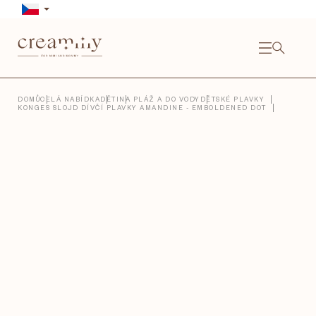
Přejít
na
obsah
NÁKU
KOŠÍ
Close
DOMŮ
CELÁ NABÍDKA
DĚTI
NA PLÁŽ A DO VODY
DĚTSKÉ PLAVKY
KONGES SLOJD DÍVČÍ PLAVKY AMANDINE - EMBOLDENED DOT