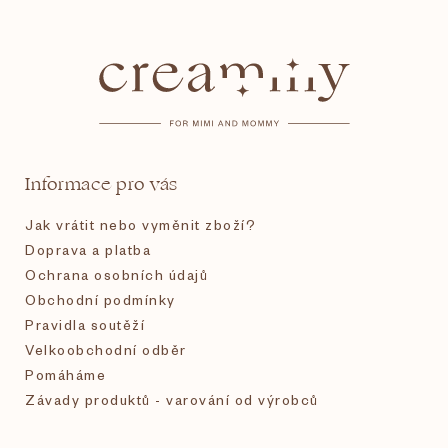
Z
á
p
a
t
Informace pro vás
í
Jak vrátit nebo vyměnit zboží?
Doprava a platba
Ochrana osobních údajů
Obchodní podmínky
Pravidla soutěží
Velkoobchodní odběr
Pomáháme
Závady produktů - varování od výrobců