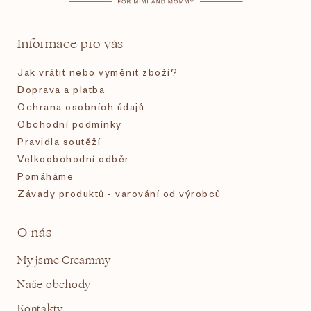
a
t
Informace pro vás
í
Jak vrátit nebo vyměnit zboží?
Doprava a platba
Ochrana osobních údajů
Obchodní podmínky
Pravidla soutěží
Velkoobchodní odběr
Pomáháme
Závady produktů - varování od výrobců
O nás
My jsme Creammy
Naše obchody
Kontakty