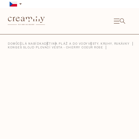
Přejít
na
obsah
NÁKU
KOŠÍ
Close
DOMŮ
CELÁ NABÍDKA
DĚTI
NA PLÁŽ A DO VODY
VESTY, KRUHY, RUKÁVKY
KONGES SLOJD PLOVACÍ VESTA - CHERRY COEUR ROSE