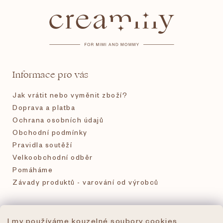
á
p
a
t
Informace pro vás
í
Jak vrátit nebo vyměnit zboží?
Doprava a platba
Ochrana osobních údajů
Obchodní podmínky
Pravidla soutěží
Velkoobchodní odběr
Pomáháme
Závady produktů - varování od výrobců
O nás
I my používáme kouzelné soubory cookies,