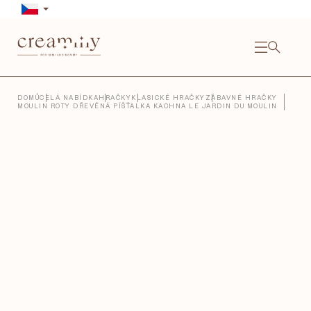
Přejít
na
obsah
NÁKU
KOŠÍ
Close
DOMŮ
CELÁ NABÍDKA
HRAČKY
KLASICKÉ HRAČKY
ZÁBAVNÉ HRAČKY
MOULIN ROTY DŘEVĚNÁ PÍŠŤALKA KACHNA LE JARDIN DU MOULIN