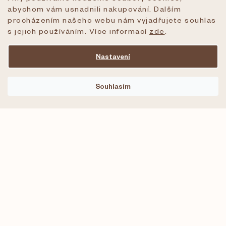
My jsme Creammy
abychom vám usnadnili nakupování. Dalším
procházením našeho webu nám vyjadřujete souhlas
Naše obchody
s jejich používáním. Více informací
zde
.
Kontakty
Nastavení
Můj účet
Souhlasím
Moje objednávky
Moje dobropisy
Moje adresy
Moje osobní údaje
Moje slevové kupóny
Kontakty
Obchod Letná, Kamenická 25, P7:
Po-Pá: 9:00-18:00
So: 10:00-15:00