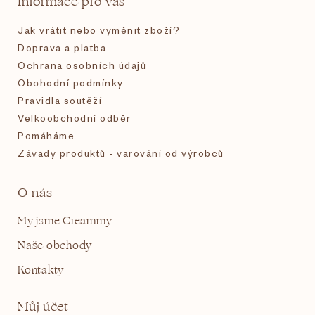
Informace pro vás
í
Jak vrátit nebo vyměnit zboží?
Doprava a platba
Ochrana osobních údajů
Obchodní podmínky
Pravidla soutěží
Velkoobchodní odběr
Pomáháme
Závady produktů - varování od výrobců
O nás
My jsme Creammy
Naše obchody
Kontakty
Můj účet