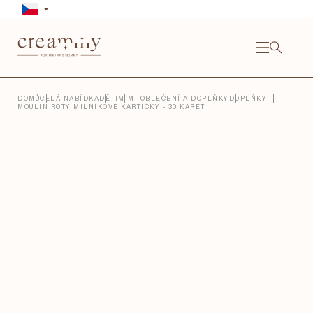
Přejít
na
obsah
NÁKU
KOŠÍ
Close
DOMŮ
CELÁ NABÍDKA
DĚTI
MIMI OBLEČENÍ A DOPLŇKY
DOPLŇKY
MOULIN ROTY MILNÍKOVÉ KARTIČKY - 30 KARET