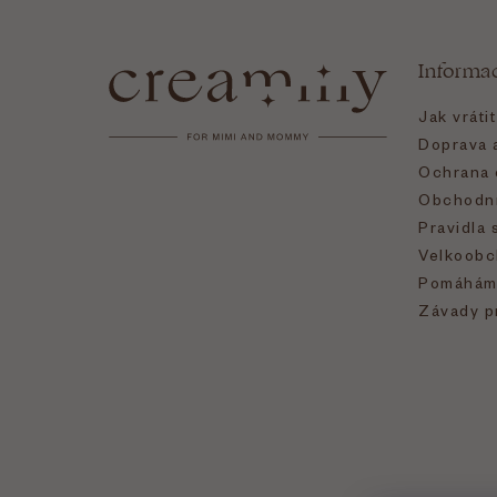
á
Informa
p
Jak vráti
a
Doprava a
Ochrana 
t
Obchodní
Pravidla 
í
Velkoobc
Pomáhám
Závady p