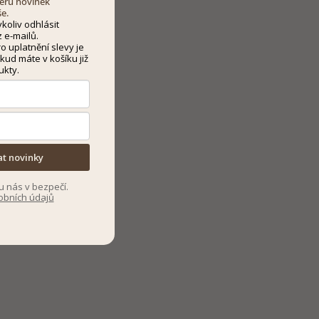
dběru novinek
še.
koliv odhlásit
 e-mailů.
 uplatnění slevy je
kud máte v košíku již
ukty.
at novinky
u nás v bezpečí.
obních údajů