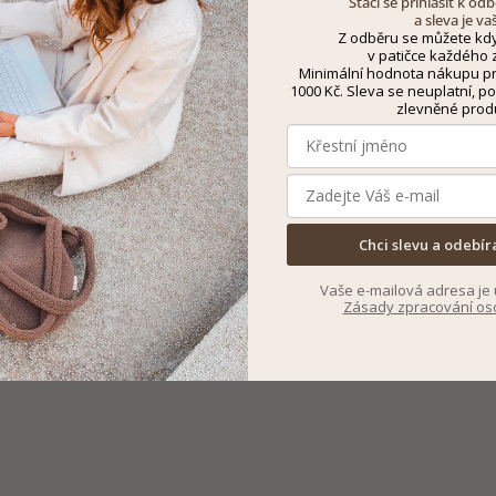
Stačí se přihlásit k o
a sleva je va
Z odběru se můžete kdy
v patičce každého z
Minimální hodnota nákupu pro
1000 Kč. Sleva se neuplatní, po
zlevněné prod
Chci slevu a odebír
Vaše e-mailová adresa je 
Zásady zpracování os