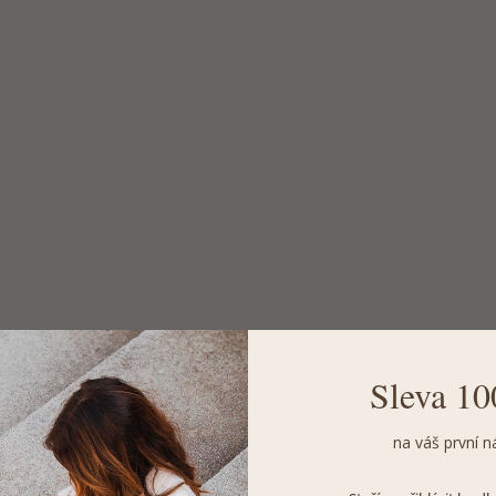
Sleva 10
na váš první n