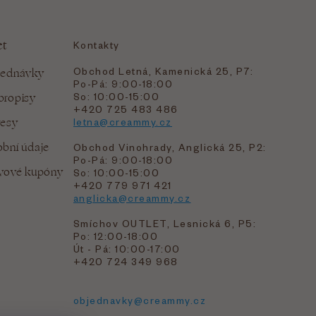
et
Kontakty
Obchod Letná, Kamenická 25, P7:
jednávky
Po-Pá: 9:00-18:00
bropisy
So: 10:00-15:00
+420 725 483 486
resy
letna@creammy.cz
bní údaje
Obchod Vinohrady, Anglická 25, P2:
Po-Pá: 9:00-18:00
evové kupóny
So: 10:00-15:00
+420 779 971 421
anglicka@creammy.cz
Smíchov OUTLET, Lesnická 6, P5:
Po: 12:00-18:00
Út - Pá: 10:00-17:00
+420 724 349 968
objednavky@creammy.cz