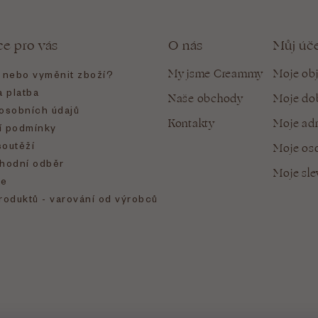
ce pro vás
O nás
Můj úč
My jsme Creammy
Moje ob
t nebo vyměnit zboží?
 platba
Naše obchody
Moje do
osobních údajů
Kontakty
Moje ad
 podmínky
soutěží
Moje oso
hodní odběr
Moje sl
e
roduktů - varování od výrobců