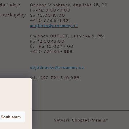
bní údaje
Obchod Vinohrady, Anglická 25, P2:
Po-Pá: 9:00-18:00
evové kupóny
So: 10:00-15:00
+420 779 971 421
anglicka@creammy.cz
Smíchov OUTLET, Lesnická 6, P5:
Po: 12:00-18:00
Út - Pá: 10:00-17:00
+420 724 349 968
objednavky@creammy.cz
tel:+420 724 349 968
Souhlasím
Vytvořil Shoptet Premium