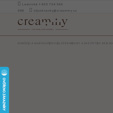
Přejít
Lesnická +420 724 349
na
968
objednavky@creammy.cz
obsah
DOMŮ
CELÁ NABÍDKA
ŽENY
OBLEČENÍ
MIKINY A SVETRY
THE NEW SO