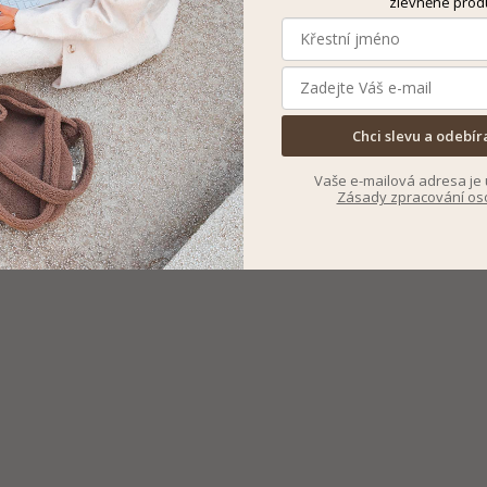
zlevněné prod
Chci slevu a odebír
Vaše e-mailová adresa je 
Zásady zpracování os