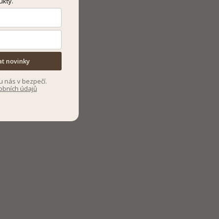
ukty.
at novinky
u nás v bezpečí.
obních údajů