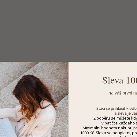
Sleva 10
na váš první n
Stačí se přihlásit k o
a sleva je va
Z odběru se můžete kdy
v patičce každého z
Minimální hodnota nákupu pro
1000 Kč. Sleva se neuplatní, po