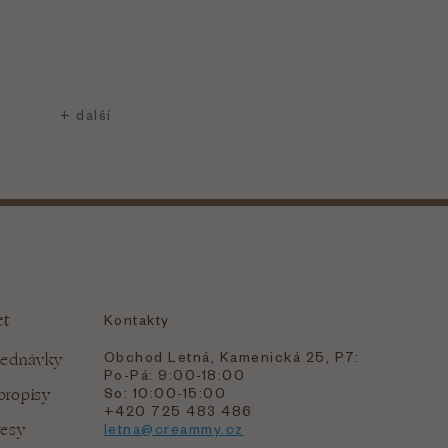
et
Kontakty
Obchod Letná, Kamenická 25, P7:
jednávky
Po-Pá: 9:00-18:00
bropisy
So: 10:00-15:00
+420 725 483 486
resy
letna@creammy.cz