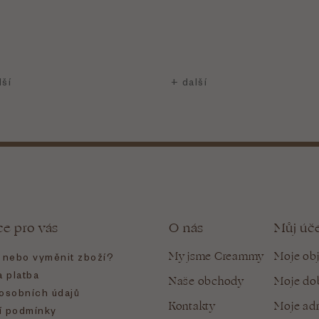
ce pro vás
O nás
Můj úč
My jsme Creammy
Moje ob
t nebo vyměnit zboží?
 platba
Naše obchody
Moje do
osobních údajů
Kontakty
Moje ad
 podmínky