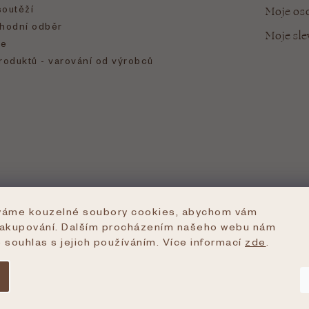
soutěží
Moje oso
hodní odběr
Moje sl
e
roduktů - varování od výrobců
íváme kouzelné soubory cookies, abychom vám
nakupování. Dalším procházením našeho webu nám
e souhlas s jejich používáním. Více informací
zde
.
azena.
Upravit nastavení cookies