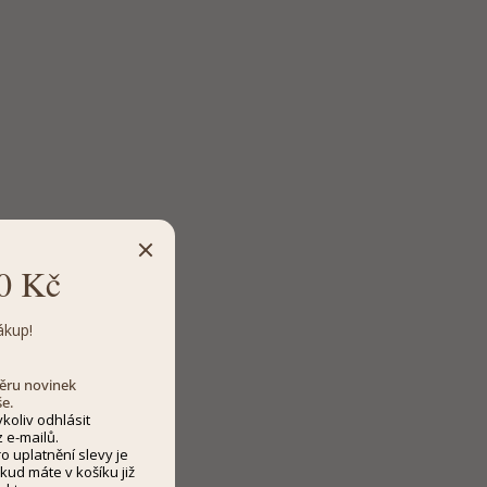
0 Kč
ákup!
dběru novinek
še.
koliv odhlásit
 e-mailů.
 uplatnění slevy je
kud máte v košíku již