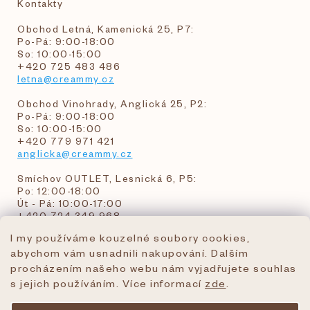
Kontakty
Obchod Letná, Kamenická 25, P7:
Po-Pá: 9:00-18:00
So: 10:00-15:00
+420 725 483 486
letna@creammy.cz
Obchod Vinohrady, Anglická 25, P2:
Po-Pá: 9:00-18:00
So: 10:00-15:00
+420 779 971 421
anglicka@creammy.cz
Smíchov OUTLET, Lesnická 6, P5:
Po: 12:00-18:00
Út - Pá: 10:00-17:00
+420 724 349 968
I my používáme kouzelné soubory cookies,
abychom vám usnadnili nakupování. Dalším
objednavky@creammy.cz
procházením našeho webu nám vyjadřujete souhlas
tel:+420 724 349 968
s jejich používáním. Více informací
zde
.