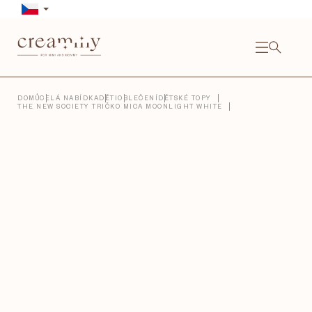
Přejít
na
obsah
NÁKU
KOŠÍ
Close
DOMŮ
CELÁ NABÍDKA
DĚTI
OBLEČENÍ
DĚTSKÉ TOPY
THE NEW SOCIETY TRIČKO MICA MOONLIGHT WHITE