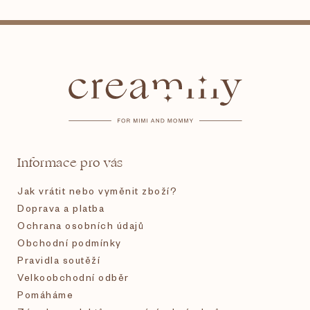
Z
á
p
a
t
Informace pro vás
í
Jak vrátit nebo vyměnit zboží?
Doprava a platba
Ochrana osobních údajů
Obchodní podmínky
Pravidla soutěží
Velkoobchodní odběr
Pomáháme