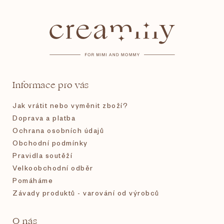
á
p
a
t
Informace pro vás
í
Jak vrátit nebo vyměnit zboží?
Doprava a platba
Ochrana osobních údajů
Obchodní podmínky
Pravidla soutěží
Velkoobchodní odběr
Pomáháme
Závady produktů - varování od výrobců
O nás