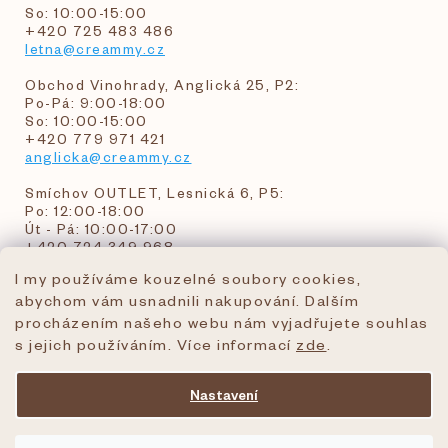
So: 10:00-15:00
+420 725 483 486
letna@creammy.cz
Obchod Vinohrady, Anglická 25, P2:
Po-Pá: 9:00-18:00
So: 10:00-15:00
+420 779 971 421
anglicka@creammy.cz
Smíchov OUTLET, Lesnická 6, P5:
Po: 12:00-18:00
Út - Pá: 10:00-17:00
+420 724 349 968
I my používáme kouzelné soubory cookies,
abychom vám usnadnili nakupování. Dalším
objednavky@creammy.cz
procházením našeho webu nám vyjadřujete souhlas
tel:+420 724 349 968
s jejich používáním. Více informací
zde
.
Nastavení
Vytvořil Shoptet Premium