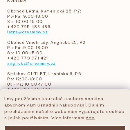
Kontakty
Obchod Letná, Kamenická 25, P7:
Po-Pá: 9:00-18:00
So: 10:00-15:00
+420 725 483 486
letna@creammy.cz
Obchod Vinohrady, Anglická 25, P2:
Po-Pá: 9:00-18:00
So: 10:00-15:00
+420 779 971 421
anglicka@creammy.cz
Smíchov OUTLET, Lesnická 6, P5:
Po: 12:00-18:00
Út - Pá: 10:00-17:00
+420 724 349 968
I my používáme kouzelné soubory cookies,
abychom vám usnadnili nakupování. Dalším
objednavky@creammy.cz
procházením našeho webu nám vyjadřujete souhlas
tel:+420 724 349 968
s jejich používáním. Více informací
zde
.