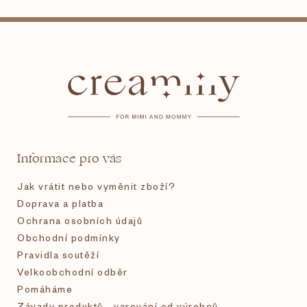
Z
á
p
a
t
Informace pro vás
í
Jak vrátit nebo vyměnit zboží?
Doprava a platba
Ochrana osobních údajů
Obchodní podmínky
Pravidla soutěží
Velkoobchodní odběr
Pomáháme
Závady produktů - varování od výrobců