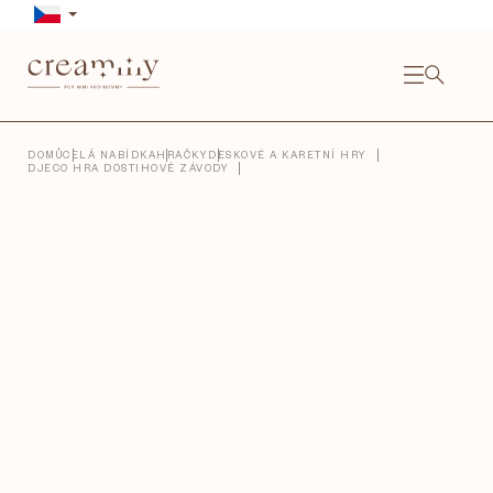
Přejít
na
obsah
NÁKU
KOŠÍ
Close
DOMŮ
CELÁ NABÍDKA
HRAČKY
DESKOVÉ A KARETNÍ HRY
DJECO HRA DOSTIHOVÉ ZÁVODY