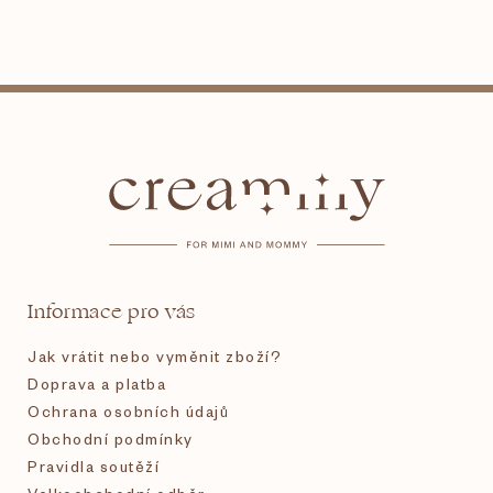
Z
á
p
a
t
Informace pro vás
í
Jak vrátit nebo vyměnit zboží?
Doprava a platba
Ochrana osobních údajů
Obchodní podmínky
Pravidla soutěží