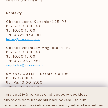
Moje slevové kupóny
Kontakty
Obchod Letná, Kamenická 25, P7:
Po-Pá: 9:00-18:00
So: 10:00-15:00
+420 725 483 486
letna@creammy.cz
Obchod Vinohrady, Anglická 25, P2:
Po-Pá: 9:00-18:00
So: 10:00-15:00
+420 779 971 421
anglicka@creammy.cz
Smíchov OUTLET, Lesnická 6, P5:
Po: 12:00-18:00
Út - Pá: 10:00-17:00
+420 724 349 968
I my používáme kouzelné soubory cookies,
abychom vám usnadnili nakupování. Dalším
objednavky@creammy.cz
procházením našeho webu nám vyjadřujete souhlas