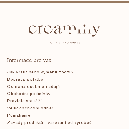
Z
á
p
a
t
Informace pro vás
í
Jak vrátit nebo vyměnit zboží?
Doprava a platba
Ochrana osobních údajů
Obchodní podmínky
Pravidla soutěží
Velkoobchodní odběr
Pomáháme
Závady produktů - varování od výrobců