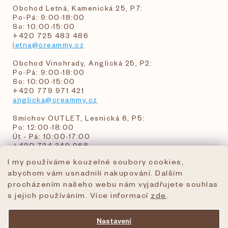
Obchod Letná, Kamenická 25, P7:
Po-Pá: 9:00-18:00
So: 10:00-15:00
+420 725 483 486
letna@creammy.cz
Obchod Vinohrady, Anglická 25, P2:
Po-Pá: 9:00-18:00
So: 10:00-15:00
+420 779 971 421
anglicka@creammy.cz
Smíchov OUTLET, Lesnická 6, P5:
Po: 12:00-18:00
Út - Pá: 10:00-17:00
+420 724 349 968
I my používáme kouzelné soubory cookies,
abychom vám usnadnili nakupování. Dalším
objednavky@creammy.cz
procházením našeho webu nám vyjadřujete souhlas
tel:+420 724 349 968
s jejich používáním. Více informací
zde
.
Nastavení