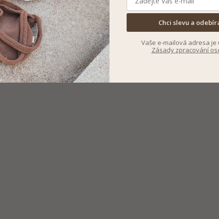
Chci slevu a odebír
Vaše e-mailová adresa je 
Zásady zpracování os