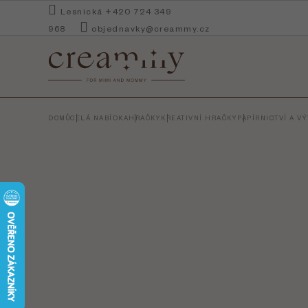
Přejít
Lesnická +420 724 349
na
968
objednavky@creammy.cz
obsah
DOMŮ
CELÁ NABÍDKA
HRAČKY
KREATIVNÍ HRAČKY
PAPÍRNICTVÍ A V