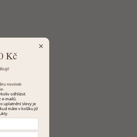
0 Kč
ákup!
dběru novinek
še.
koliv odhlásit
 e-mailů.
 uplatnění slevy je
kud máte v košíku již
ukty.