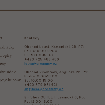
et
Kontakty
Obchod Letná, Kamenická 25, P7:
jednávky
Po-Pá: 9:00-18:00
bropisy
So: 10:00-15:00
+420 725 483 486
resy
letna@creammy.cz
bní údaje
Obchod Vinohrady, Anglická 25, P2:
Po-Pá: 9:00-18:00
evové kupóny
So: 10:00-15:00
+420 779 971 421
anglicka@creammy.cz
Smíchov OUTLET, Lesnická 6, P5:
Po: 12:00-18:00