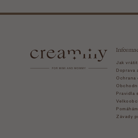
Z
á
Informa
p
Jak vráti
a
Doprava a
Ochrana 
t
Obchodní
Pravidla 
í
Velkoobc
Pomáhám
Závady p