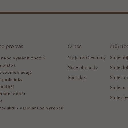
ce pro vás
O nás
Můj úč
My jsme Creammy
Moje ob
t nebo vyměnit zboží?
 platba
Naše obchody
Moje do
osobních údajů
Kontakty
Moje ad
 podmínky
soutěží
Moje oso
hodní odběr
Moje sl
e
roduktů - varování od výrobců