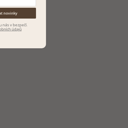
at novinky
u nás v bezpečí.
obních údajů