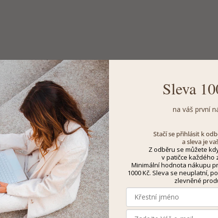
Sleva 10
na váš první n
Stačí se přihlásit k o
a sleva je va
Z odběru se můžete kdy
v patičce každého z
Minimální hodnota nákupu pro
1000 Kč. Sleva se neuplatní, po
zlevněné prod