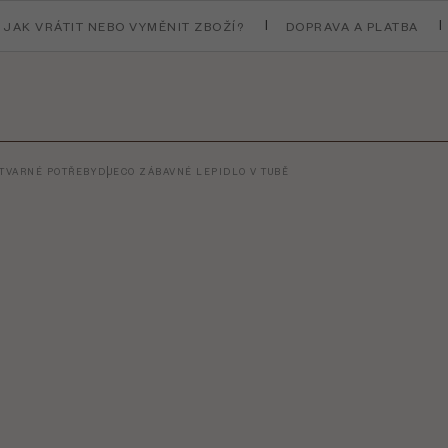
JAK VRÁTIT NEBO VYMĚNIT ZBOŽÍ?
DOPRAVA A PLATBA
ÝTVARNÉ POTŘEBY
DJECO ZÁBAVNÉ LEPIDLO V TUBĚ