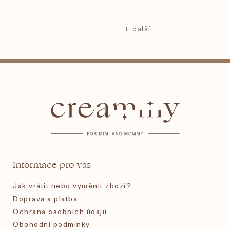
Z
á
p
a
t
Informace pro vás
í
Jak vrátit nebo vyměnit zboží?
Doprava a platba
Ochrana osobních údajů
Obchodní podmínky