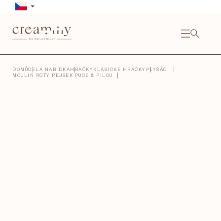
Přejít
na
obsah
NÁKU
KOŠÍ
Close
DOMŮ
CELÁ NABÍDKA
HRAČKY
KLASICKÉ HRAČKY
PLYŠÁCI
MOULIN ROTY PEJSEK PUCE & PILOU