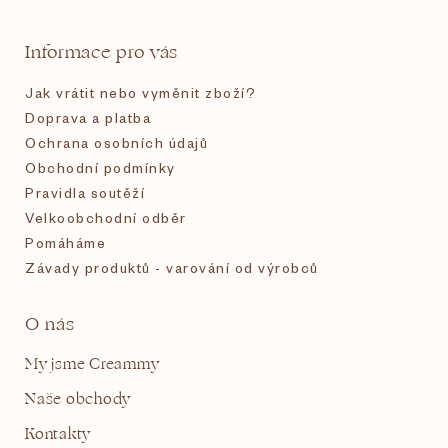
a
t
Informace pro vás
í
Jak vrátit nebo vyměnit zboží?
Doprava a platba
Ochrana osobních údajů
Obchodní podmínky
Pravidla soutěží
Velkoobchodní odběr
Pomáháme
Závady produktů - varování od výrobců
O nás
My jsme Creammy
Naše obchody
Kontakty