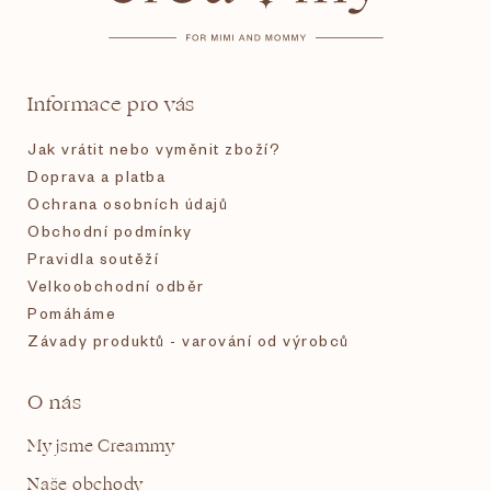
p
a
t
Informace pro vás
í
Jak vrátit nebo vyměnit zboží?
Doprava a platba
Ochrana osobních údajů
Obchodní podmínky
Pravidla soutěží
Velkoobchodní odběr
Pomáháme
Závady produktů - varování od výrobců
O nás
My jsme Creammy
Naše obchody