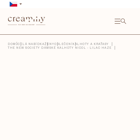
Přejít
na
obsah
NÁKU
KOŠÍ
Close
DOMŮ
CELÁ NABÍDKA
ŽENY
OBLEČENÍ
KALHOTY A KRAŤASY
THE NEW SOCIETY DÁMSKÉ KALHOTY NICOL - LILAC HAZE