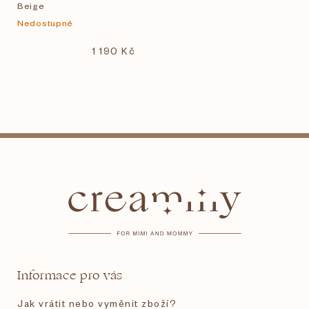
Beige
Nedostupné
1 190 Kč
Z
á
p
a
t
Informace pro vás
í
Jak vrátit nebo vyměnit zboží?