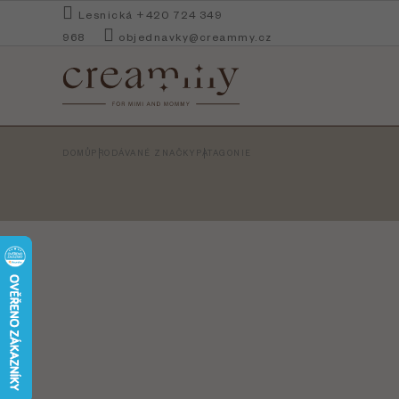
Přejít
Lesnická +420 724 349
na
968
objednavky@creammy.cz
obsah
DOMŮ
PRODÁVANÉ ZNAČKY
PATAGONIE