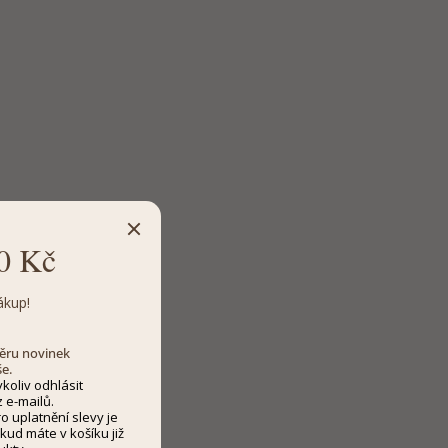
0 Kč
ákup!
dběru novinek
še.
koliv odhlásit
 e-mailů.
 uplatnění slevy je
kud máte v košíku již