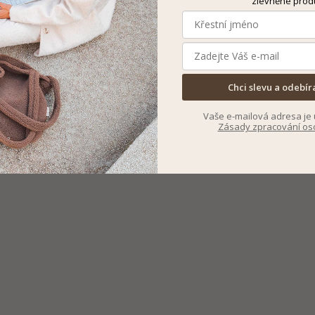
zlevněné prod
Chci slevu a odebír
Vaše e-mailová adresa je 
Zásady zpracování os