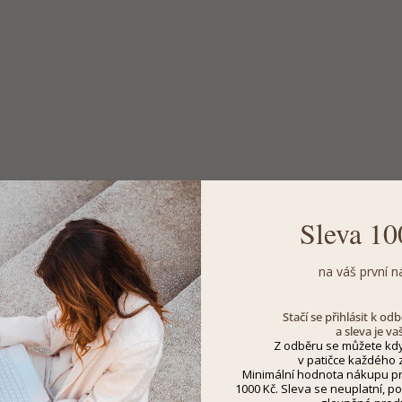
Sleva 10
na váš první n
Stačí se přihlásit k o
a sleva je va
Z odběru se můžete kdy
v patičce každého z
Minimální hodnota nákupu pro
1000 Kč. Sleva se neuplatní, po