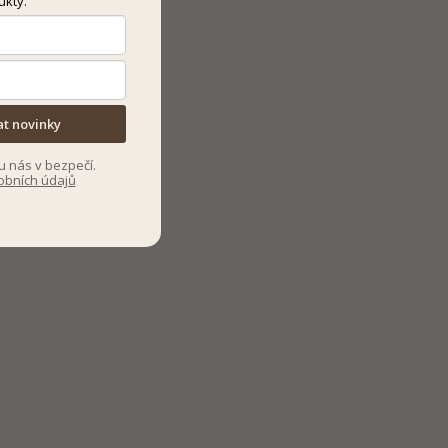
ukty.
at novinky
u nás v bezpečí.
obních údajů