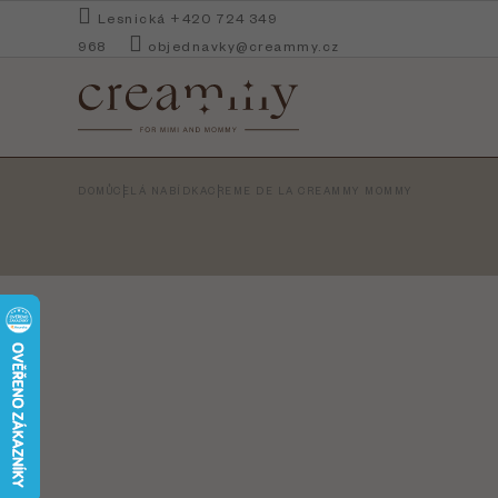
Přejít
Lesnická +420 724 349
na
968
objednavky@creammy.cz
obsah
DOMŮ
CELÁ NABÍDKA
CREME DE LA CREAMMY MOMMY