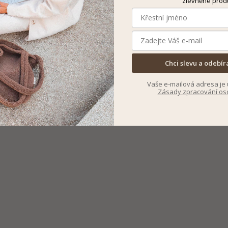
zlevněné prod
Chci slevu a odebír
Vaše e-mailová adresa je 
Zásady zpracování os