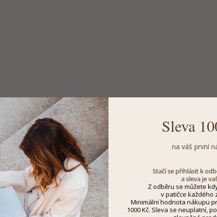
Sleva 10
na váš první n
Stačí se přihlásit k o
a sleva je va
Z odběru se můžete kdy
v patičce každého z
Minimální hodnota nákupu pro
1000 Kč. Sleva se neuplatní, po