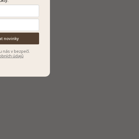
ukty.
at novinky
u nás v bezpečí.
obních údajů