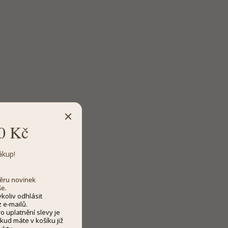
0 Kč
ákup!
dběru novinek
še.
koliv odhlásit
 e-mailů.
 uplatnění slevy je
kud máte v košíku již