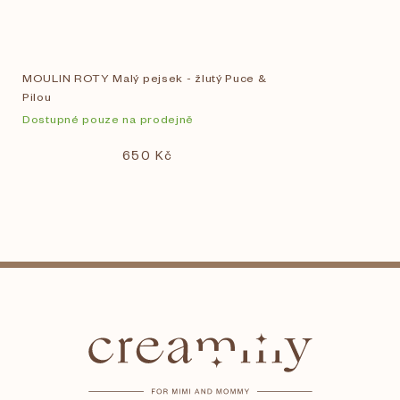
MOULIN ROTY Malý pejsek - žlutý Puce &
Pilou
Dostupné pouze na prodejně
650 Kč
Z
á
p