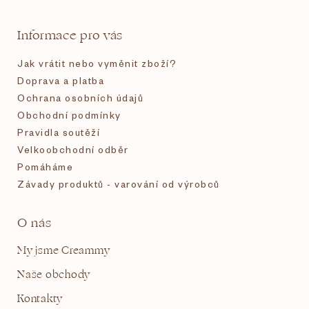
a
t
Informace pro vás
í
Jak vrátit nebo vyměnit zboží?
Doprava a platba
Ochrana osobních údajů
Obchodní podmínky
Pravidla soutěží
Velkoobchodní odběr
Pomáháme
Závady produktů - varování od výrobců
O nás
My jsme Creammy
Naše obchody
Kontakty