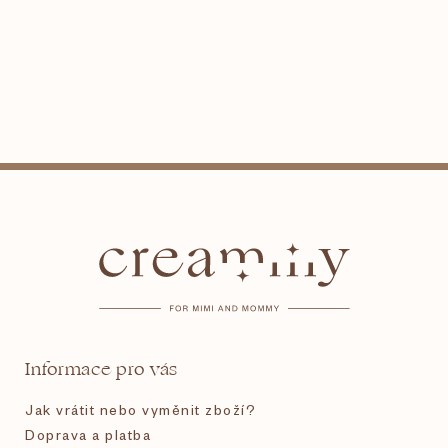
Z
á
p
a
t
Informace pro vás
í
Jak vrátit nebo vyměnit zboží?
Doprava a platba