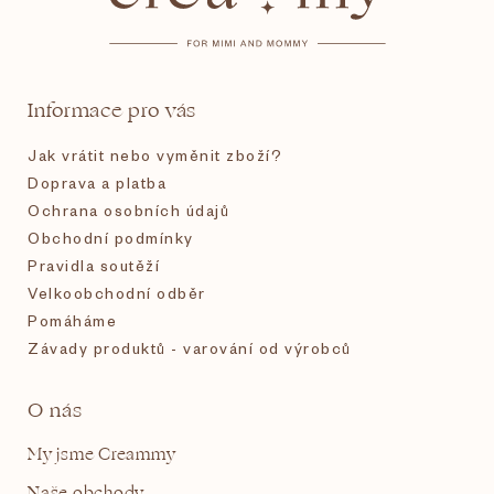
p
a
t
Informace pro vás
í
Jak vrátit nebo vyměnit zboží?
Doprava a platba
Ochrana osobních údajů
Obchodní podmínky
Pravidla soutěží
Velkoobchodní odběr
Pomáháme
Závady produktů - varování od výrobců
O nás
My jsme Creammy
Naše obchody