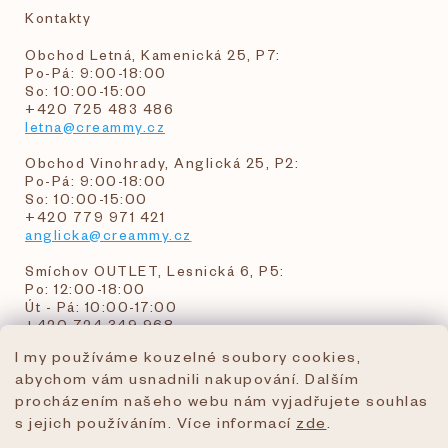
Kontakty
Obchod Letná, Kamenická 25, P7:
Po-Pá: 9:00-18:00
So: 10:00-15:00
+420 725 483 486
letna@creammy.cz
Obchod Vinohrady, Anglická 25, P2:
Po-Pá: 9:00-18:00
So: 10:00-15:00
+420 779 971 421
anglicka@creammy.cz
Smíchov OUTLET, Lesnická 6, P5:
Po: 12:00-18:00
Út - Pá: 10:00-17:00
+420 724 349 968
I my používáme kouzelné soubory cookies,
abychom vám usnadnili nakupování. Dalším
objednavky@creammy.cz
procházením našeho webu nám vyjadřujete souhlas
tel:+420 724 349 968
s jejich používáním. Více informací
zde
.