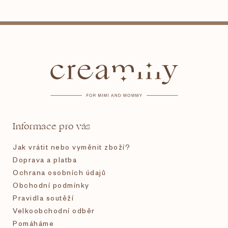
Z
á
p
a
t
Informace pro vás
í
Jak vrátit nebo vyměnit zboží?
Doprava a platba
Ochrana osobních údajů
Obchodní podmínky
Pravidla soutěží
Velkoobchodní odběr
Pomáháme