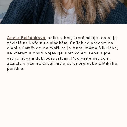
Aneta Balšánková
,
holka z hor, která miluje teplo, je
závislá na kofeinu a sladkém. Snílek se srdcem na
dlani a úsměvem na tváři, to je Anet, máma Mikuláše,
se kterým s chutí objevuje svět kolem sebe a jde
vstříc novým dobrodružstvím. Podívejte se, co ji
zaujalo u nás na Creammy a co si pro sebe a Mikyho
pořídila.