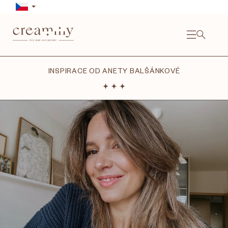
Přejít
na
obsah
NÁKU
KOŠÍ
INSPIRACE OD ANETY BALŠÁNKOVÉ