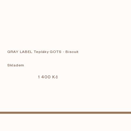
GRAY LABEL Tepláky GOTS - Biscuit
Skladem
1 400 Kč
Z