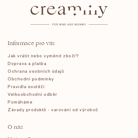
á
p
a
t
Informace pro vás
í
Jak vrátit nebo vyměnit zboží?
Doprava a platba
Ochrana osobních údajů
Obchodní podmínky
Pravidla soutěží
Velkoobchodní odběr
Pomáháme
Závady produktů - varování od výrobců
O nás