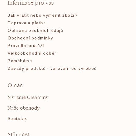
t
Informace pro vás
í
Jak vrátit nebo vyměnit zboží?
Doprava a platba
Ochrana osobních údajů
Obchodní podmínky
Pravidla soutěží
Velkoobchodní odběr
Pomáháme
Závady produktů - varování od výrobců
O nás
My jsme Creammy
Naše obchody
Kontakty
Můj účet