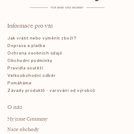
a
t
Informace pro vás
í
Jak vrátit nebo vyměnit zboží?
Doprava a platba
Ochrana osobních údajů
Obchodní podmínky
Pravidla soutěží
Velkoobchodní odběr
Pomáháme
Závady produktů - varování od výrobců
O nás
My jsme Creammy
Naše obchody