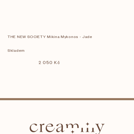
THE NEW SOCIETY Mikina Mykonos - Jade
Skladem
2 050 Kč
Z
á
p