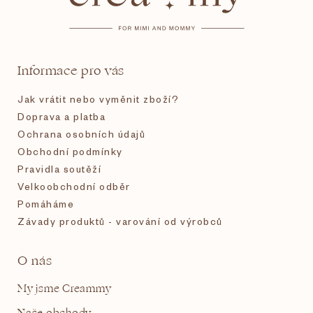
p
a
t
Informace pro vás
í
Jak vrátit nebo vyměnit zboží?
Doprava a platba
Ochrana osobních údajů
Obchodní podmínky
Pravidla soutěží
Velkoobchodní odběr
Pomáháme
Závady produktů - varování od výrobců
O nás
My jsme Creammy