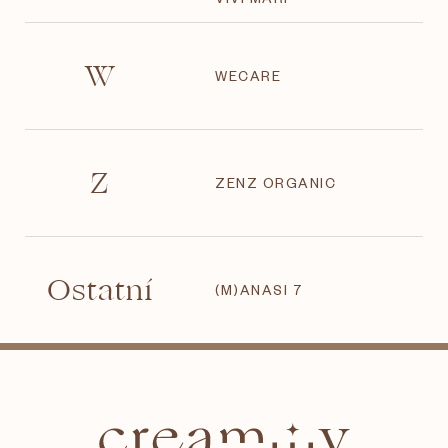
W
WECARE
Z
ZENZ ORGANIC
Ostatní
(M)ANASI 7
Z
á