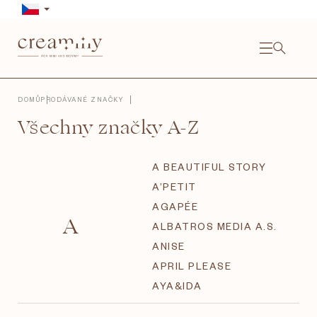
Přejít
na
obsah
NÁKU
KOŠÍ
Close
DOMŮ
PRODÁVANÉ ZNAČKY
Všechny značky A-Z
A BEAUTIFUL STORY
A’PETIT
AGAPÉE
A
ALBATROS MEDIA A.S.
ANISE
APRIL PLEASE
AYA&IDA