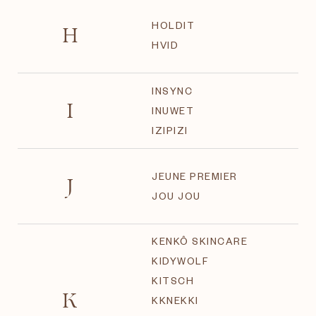
H
HOLDIT
HVID
INSYNC
I
INUWET
IZIPIZI
J
JEUNE PREMIER
JOU JOU
KENKÔ SKINCARE
KIDYWOLF
KITSCH
K
KKNEKKI