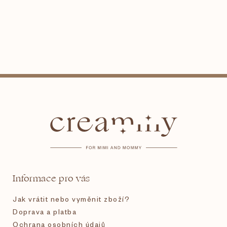
Z
á
p
a
t
Informace pro vás
í
Jak vrátit nebo vyměnit zboží?
Doprava a platba
Ochrana osobních údajů