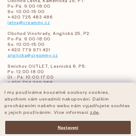
Obchod Letná, Kamenická 25, P7:
Po-Pá: 9:00-18:00
So: 10:00-15:00
+420 725 483 486
letna@creammy.cz
Obchod Vinohrady, Anglická 25, P2:
Po-Pá: 9:00-18:00
So: 10:00-15:00
+420 779 971 421
anglicka@creammy.cz
Smíchov OUTLET, Lesnická 6, P5:
Po: 12:00-18:00
Út - Pá: 10:00-17:00
+420 724 349 968
I my používáme kouzelné soubory cookies,
abychom vám usnadnili nakupování. Dalším
objednavky@creammy.cz
procházením našeho webu nám vyjadřujete souhlas
tel:+420 724 349 968
s jejich používáním. Více informací
zde
.
Nastavení