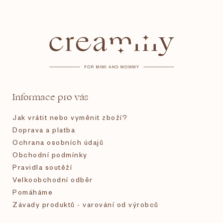
Z
á
p
a
t
Informace pro vás
í
Jak vrátit nebo vyměnit zboží?
Doprava a platba
Ochrana osobních údajů
Obchodní podmínky
Pravidla soutěží
Velkoobchodní odběr
Pomáháme
Závady produktů - varování od výrobců