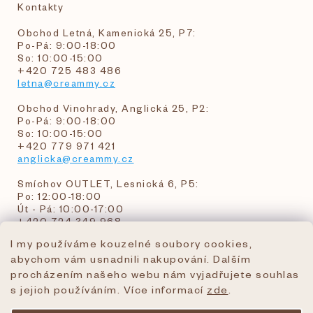
Kontakty
Obchod Letná, Kamenická 25, P7:
Po-Pá: 9:00-18:00
So: 10:00-15:00
+420 725 483 486
letna@creammy.cz
Obchod Vinohrady, Anglická 25, P2:
Po-Pá: 9:00-18:00
So: 10:00-15:00
+420 779 971 421
anglicka@creammy.cz
Smíchov OUTLET, Lesnická 6, P5:
Po: 12:00-18:00
Út - Pá: 10:00-17:00
+420 724 349 968
I my používáme kouzelné soubory cookies,
abychom vám usnadnili nakupování. Dalším
objednavky@creammy.cz
procházením našeho webu nám vyjadřujete souhlas
tel:+420 724 349 968
s jejich používáním. Více informací
zde
.