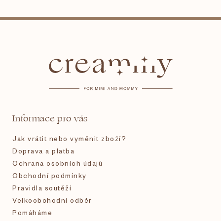
Z
á
p
a
t
Informace pro vás
í
Jak vrátit nebo vyměnit zboží?
Doprava a platba
Ochrana osobních údajů
Obchodní podmínky
Pravidla soutěží
Velkoobchodní odběr
Pomáháme