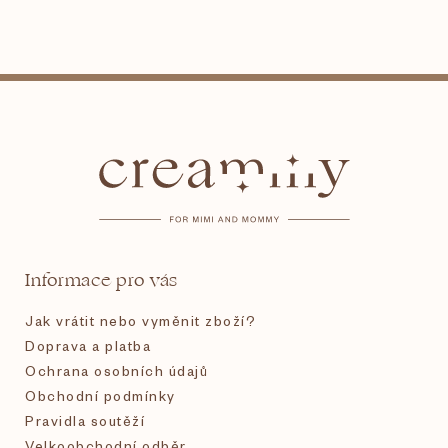
Z
á
p
a
t
Informace pro vás
í
Jak vrátit nebo vyměnit zboží?
Doprava a platba
Ochrana osobních údajů
Obchodní podmínky
Pravidla soutěží
Velkoobchodní odběr