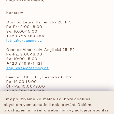
Kontakty
Obchod Letná, Kamenická 25, P7:
Po-Pá: 9:00-18:00
So: 10:00-15:00
+420 725 483 486
letna@creammy.cz
Obchod Vinohrady, Anglická 25, P2:
Po-Pá: 9:00-18:00
So: 10:00-15:00
+420 779 971 421
anglicka@creammy.cz
Smíchov OUTLET, Lesnická 6, P5:
Po: 12:00-18:00
Út - Pá: 10:00-17:00
+420 724 349 968
I my používáme kouzelné soubory cookies,
abychom vám usnadnili nakupování. Dalším
objednavky@creammy.cz
procházením našeho webu nám vyjadřujete souhlas
tel:+420 724 349 968