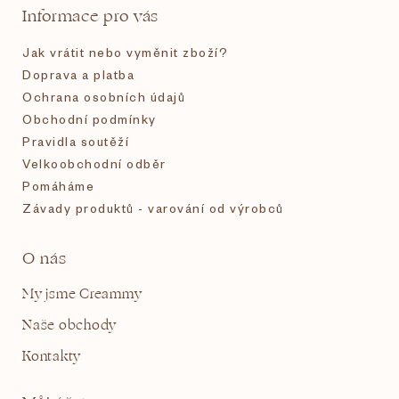
t
Informace pro vás
í
Jak vrátit nebo vyměnit zboží?
Doprava a platba
Ochrana osobních údajů
Obchodní podmínky
Pravidla soutěží
Velkoobchodní odběr
Pomáháme
Závady produktů - varování od výrobců
O nás
My jsme Creammy
Naše obchody
Kontakty