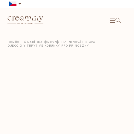
Přejít
na
obsah
NÁKU
KOŠÍ
Close
DOMŮ
CELÁ NABÍDKA
DOMOV
NAROZENINOVÁ OSLAVA
DJECO DIY TŘPYTIVÉ KORUNKY PRO PRINCEZNY