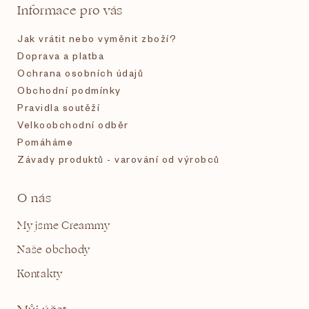
t
Informace pro vás
í
Jak vrátit nebo vyměnit zboží?
Doprava a platba
Ochrana osobních údajů
Obchodní podmínky
Pravidla soutěží
Velkoobchodní odběr
Pomáháme
Závady produktů - varování od výrobců
O nás
My jsme Creammy
Naše obchody
Kontakty