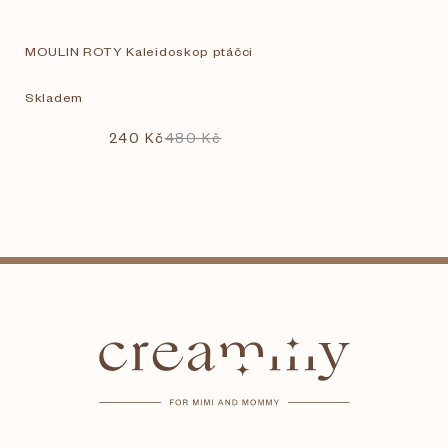
MOULIN ROTY Kaleidoskop ptáčci
Skladem
240 Kč
480 Kč
Z
á
p
a