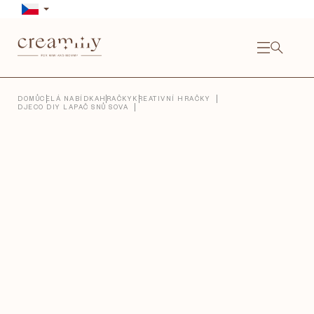
Přejít
na
obsah
NÁKU
KOŠÍ
Close
DOMŮ
CELÁ NABÍDKA
HRAČKY
KREATIVNÍ HRAČKY
DJECO DIY LAPAČ SNŮ SOVA