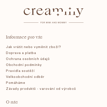
á
p
a
t
Informace pro vás
í
Jak vrátit nebo vyměnit zboží?
Doprava a platba
Ochrana osobních údajů
Obchodní podmínky
Pravidla soutěží
Velkoobchodní odběr
Pomáháme
Závady produktů - varování od výrobců
O nás