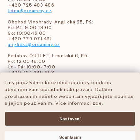
+420 725 483 486
letna@creammy.cz
Obchod Vinohrady, Anglická 25, P2:
Po-Pá: 9:00-18:00
So: 10:00-15:00
+420 779 971 421
anglicka@creammy.cz
Smíchov OUTLET, Lesnická 6, P5:
Po: 12:00-18:00
Út - Pá: 10:00-17:00
+420 724 349 968
I my používáme kouzelné soubory cookies,
abychom vám usnadnili nakupování. Dalším
objednavky@creammy.cz
procházením našeho webu nám vyjadřujete souhlas
tel:+420 724 349 968
s jejich používáním. Více informací
zde
.
Nastavení
Vytvořil Shoptet Premium
Souhlasím
Copyright 2026
creammy.cz
. Všechna práva