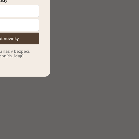
ukty.
at novinky
u nás v bezpečí.
obních údajů