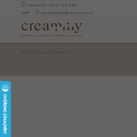
Přejít
Lesnická +420 724 349
na
968
objednavky@creammy.cz
obsah
DOMŮ
CELÁ NABÍDKA
HRAČKY