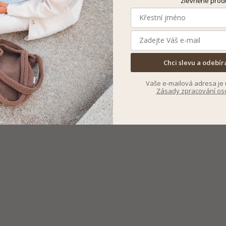
zlevněné prod
Chci slevu a odebír
Vaše e-mailová adresa je 
Zásady zpracování os