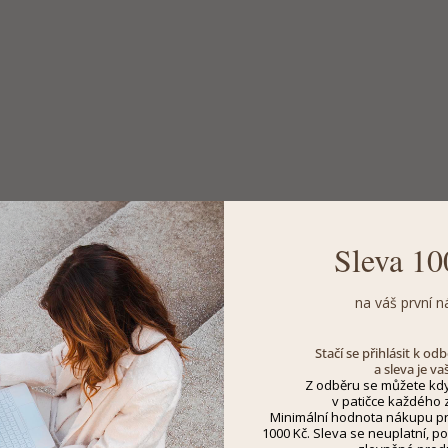
Sleva 10
na váš první n
Stačí se přihlásit k o
a sleva je va
Z odběru se můžete kdy
v patičce každého z
Minimální hodnota nákupu pro
1000 Kč. Sleva se neuplatní, po