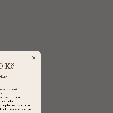
0 Kč
ákup!
dběru novinek
še.
koliv odhlásit
 e-mailů.
 uplatnění slevy je
kud máte v košíku již