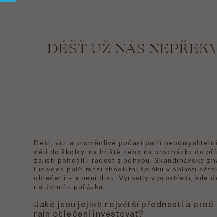
DÉŠŤ UŽ NÁS NEPŘEK
Déšť, vítr a proměnlivé počasí patří neodmyslitelně
děti do školky, na hřiště nebo na procházku do př
zajistí pohodlí i radost z pohybu. Skandinávské z
Liewood patří mezi absolutní špičku v oblasti dě
oblečení – a není divu. Vyrostly v prostředí, kde dé
na denním pořádku.
Jaké jsou jejich největší přednosti a proč 
rain oblečení investovat?