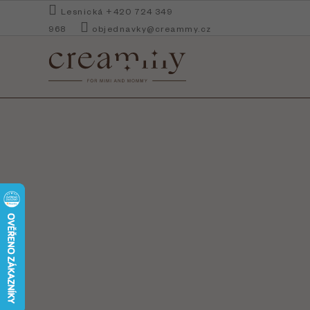
Přejít
Lesnická +420 724 349
na
968
objednavky@creammy.cz
obsah