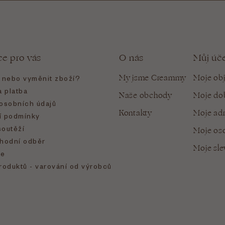
ce pro vás
O nás
Můj úč
My jsme Creammy
Moje ob
t nebo vyměnit zboží?
 platba
Naše obchody
Moje do
osobních údajů
Kontakty
Moje ad
 podmínky
soutěží
Moje oso
hodní odběr
Moje sl
e
roduktů - varování od výrobců