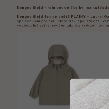
Konges Sløjd – rain set do školky i na každod
Konges Sløjd
Set do deště PLAINY – Laurel O
společníkem pro děti, které tráví spoustu času ve
voděodolný set je navržen tak, aby vydržel i to ne