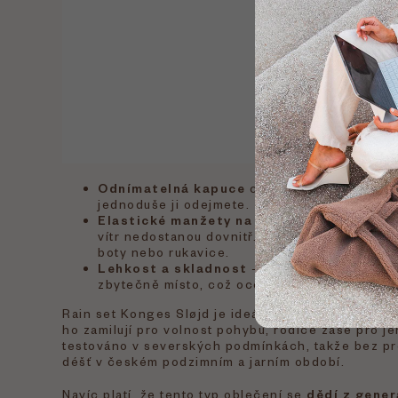
Odnímatelná kapuce
chrání v dešti a větru,
jednoduše ji odejmete.
Elastické manžety na rukávech a kotnící
vítr nedostanou dovnitř. Zároveň umožňují p
boty nebo rukavice.
Lehkost a skladnost
– set se snadno složí
zbytečně místo, což oceníte při cestování i
Rain set Konges Sløjd je ideální
do školky
, na vý
ho zamilují pro volnost pohybu, rodiče zase pro j
testováno v severských podmínkách, takže bez pro
déšť v českém podzimním a jarním období.
Navíc platí, že tento typ oblečení se
dědí z gener