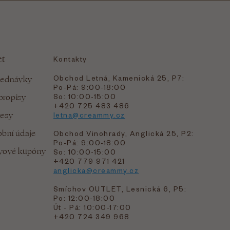
et
Kontakty
Obchod Letná, Kamenická 25, P7:
jednávky
Po-Pá: 9:00-18:00
bropisy
So: 10:00-15:00
+420 725 483 486
resy
letna@creammy.cz
bní údaje
Obchod Vinohrady, Anglická 25, P2:
Po-Pá: 9:00-18:00
evové kupóny
So: 10:00-15:00
+420 779 971 421
anglicka@creammy.cz
Smíchov OUTLET, Lesnická 6, P5:
Po: 12:00-18:00
Út - Pá: 10:00-17:00
+420 724 349 968