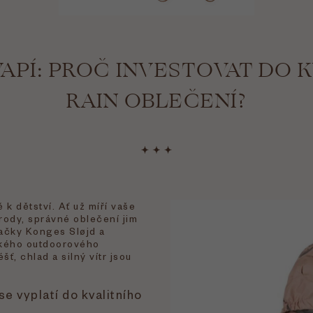
VAPÍ: PROČ INVESTOVAT DO 
RAIN OBLEČENÍ?
 k dětství. Ať už míří vaše
írody, správné oblečení jim
načky Konges Sløjd a
tského outdoorového
šť, chlad a silný vítr jsou
se vyplatí do kvalitního