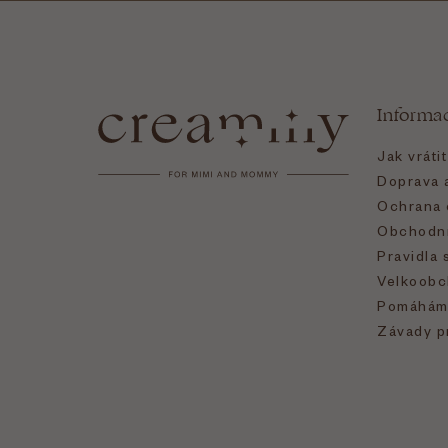
Z
á
Informa
p
Jak vráti
a
Doprava a
Ochrana 
t
Obchodní
Pravidla 
í
Velkoobc
Pomáhám
Závady p