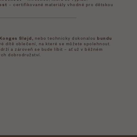
ost
– certifikované materiály vhodné pro dětskou
Konges Sløjd,
nebo technicky dokonalou
bundu
své dítě oblečení, na které se můžete spolehnout.
drží a zároveň se bude líbit – ať už v běžném
ch dobrodružství.