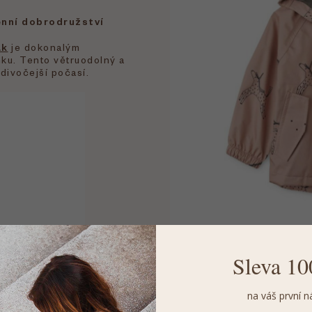
enní dobrodružství
ak
je dokonalým
nku. Tento větruodolný a
jdivočejší počasí.
Co dělá bundu výjimečnou
Sleva 10
Vodní sloupec 20 
připravená i na dlouh
na váš první n
Prodyšnost a větrac