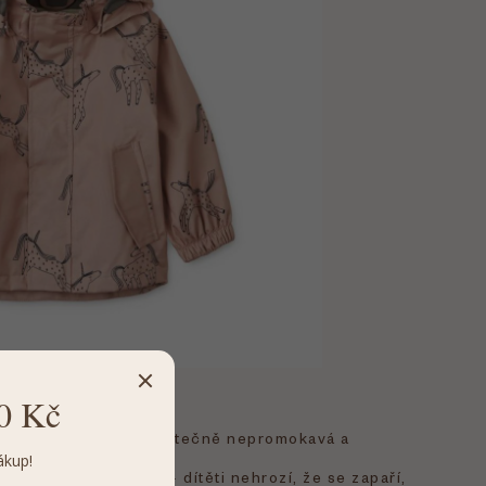
?
0 Kč
000 mm
– bunda je skutečně nepromokavá a
odobý déšť.
ákup!
í otvory v podpaží
– dítěti nehrozí, že se zapaří,