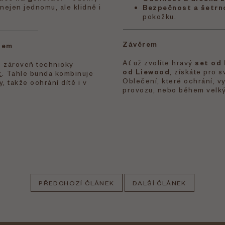
í nejen jednomu, ale klidně i
Bezpečnost a šetrn
pokožku.
Závěrem
nem
Ať už zvolíte hravý
set od 
je zároveň technicky
od Liewood
, získáte pro 
t
. Tahle bunda kombinuje
Oblečení, které ochrání, vy
, takže ochrání dítě i v
provozu, nebo během velký
PŘEDCHOZÍ ČLÁNEK
DALŠÍ ČLÁNEK