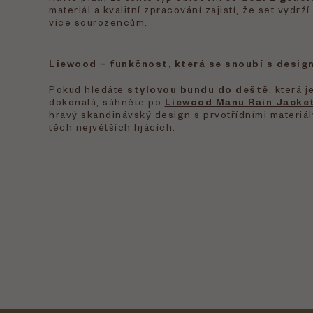
materiál a kvalitní zpracování zajistí, že set vydrž
více sourozencům.
Liewood – funkčnost, která se snoubí s desig
Pokud hledáte
stylovou bundu do deště
, která 
dokonalá, sáhněte po
Liewood Manu Rain Jacke
hravý skandinávský design s prvotřídními materiály
těch největších lijácích.