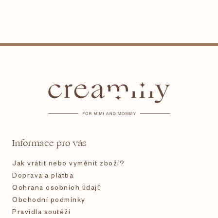
Z
á
p
a
t
Informace pro vás
í
Jak vrátit nebo vyměnit zboží?
Doprava a platba
Ochrana osobních údajů
Obchodní podmínky
Pravidla soutěží