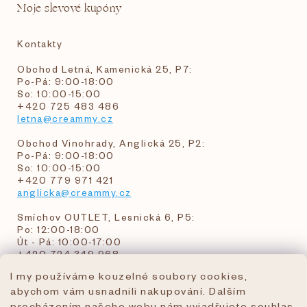
Moje slevové kupóny
Kontakty
Obchod Letná, Kamenická 25, P7:
Po-Pá: 9:00-18:00
So: 10:00-15:00
+420 725 483 486
letna@creammy.cz
Obchod Vinohrady, Anglická 25, P2:
Po-Pá: 9:00-18:00
So: 10:00-15:00
+420 779 971 421
anglicka@creammy.cz
Smíchov OUTLET, Lesnická 6, P5:
Po: 12:00-18:00
Út - Pá: 10:00-17:00
+420 724 349 968
I my používáme kouzelné soubory cookies,
abychom vám usnadnili nakupování. Dalším
objednavky@creammy.cz
procházením našeho webu nám vyjadřujete souhlas