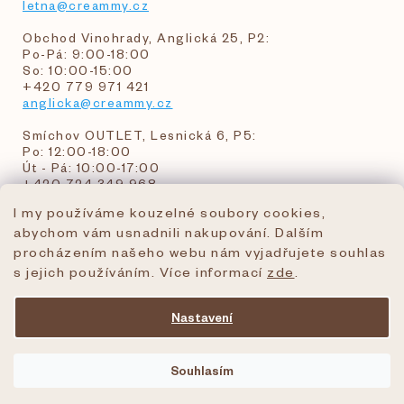
letna@creammy.cz
Obchod Vinohrady, Anglická 25, P2:
Po-Pá: 9:00-18:00
So: 10:00-15:00
+420 779 971 421
anglicka@creammy.cz
Smíchov OUTLET, Lesnická 6, P5:
Po: 12:00-18:00
Út - Pá: 10:00-17:00
+420 724 349 968
I my používáme kouzelné soubory cookies,
abychom vám usnadnili nakupování. Dalším
objednavky@creammy.cz
procházením našeho webu nám vyjadřujete souhlas
tel:+420 724 349 968
s jejich používáním. Více informací
zde
.
Nastavení
Vytvořil Shoptet Premium
Souhlasím
Copyright 2026
creammy.cz
. Všechna práva
vyhrazena.
Upravit nastavení cookies