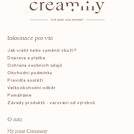
p
a
t
Informace pro vás
í
Jak vrátit nebo vyměnit zboží?
Doprava a platba
Ochrana osobních údajů
Obchodní podmínky
Pravidla soutěží
Velkoobchodní odběr
Pomáháme
Závady produktů - varování od výrobců
O nás
My jsme Creammy