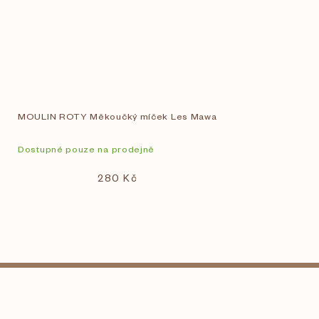
MOULIN ROTY Měkoučký míček Les Mawa
Dostupné pouze na prodejně
280 Kč
Z
á