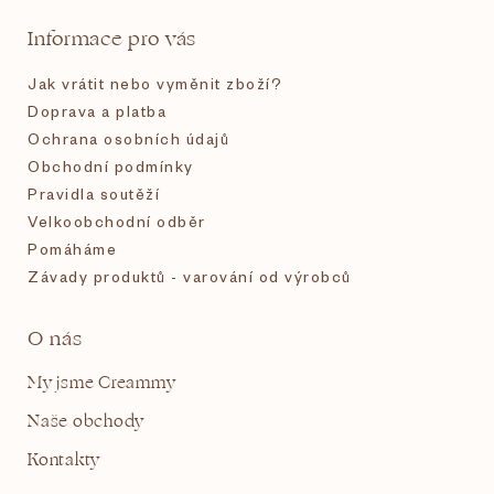
t
Informace pro vás
í
Jak vrátit nebo vyměnit zboží?
Doprava a platba
Ochrana osobních údajů
Obchodní podmínky
Pravidla soutěží
Velkoobchodní odběr
Pomáháme
Závady produktů - varování od výrobců
O nás
My jsme Creammy
Naše obchody
Kontakty