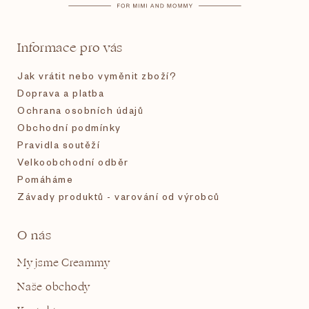
a
t
Informace pro vás
í
Jak vrátit nebo vyměnit zboží?
Doprava a platba
Ochrana osobních údajů
Obchodní podmínky
Pravidla soutěží
Velkoobchodní odběr
Pomáháme
Závady produktů - varování od výrobců
O nás
My jsme Creammy
Naše obchody