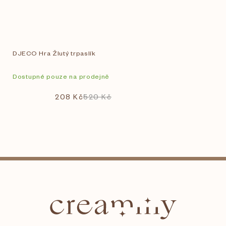
DJECO Hra Žlutý trpaslík
Dostupné pouze na prodejně
208 Kč
520 Kč
Z
á
p