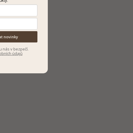
ukty.
at novinky
u nás v bezpečí.
obních údajů