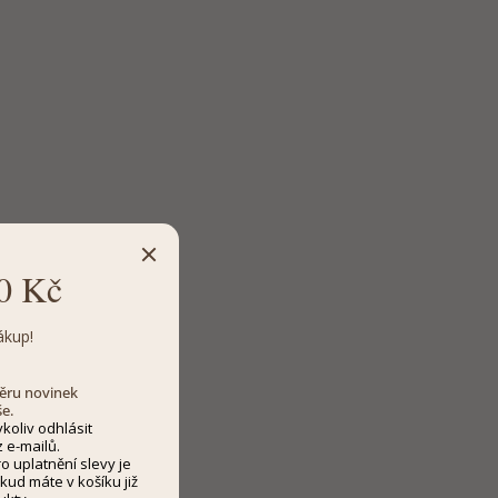
0 Kč
ákup!
dběru novinek
še.
koliv odhlásit
 e-mailů.
 uplatnění slevy je
kud máte v košíku již