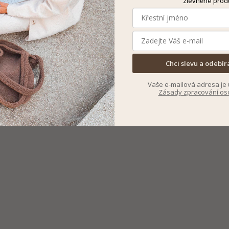
zlevněné prod
Chci slevu a odebír
Vaše e-mailová adresa je 
Zásady zpracování os