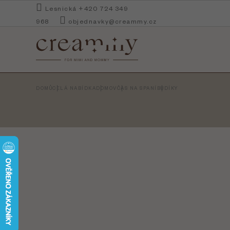
Přejít
Lesnická +420 724 349
na
968
objednavky@creammy.cz
obsah
DOMŮ
CELÁ NABÍDKA
DOMOV
ČAS NA SPANÍ
BUDÍKY