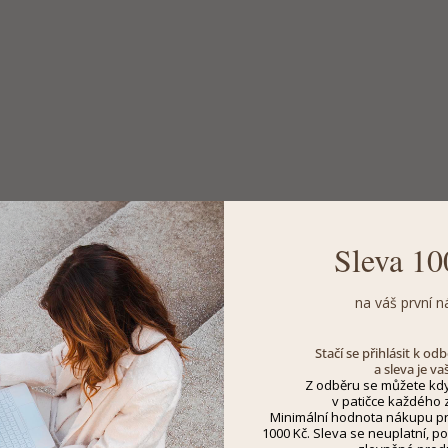
Sleva 10
na váš první n
Stačí se přihlásit k o
a sleva je va
Z odběru se můžete kdy
v patičce každého z
Minimální hodnota nákupu pro
1000 Kč. Sleva se neuplatní, po