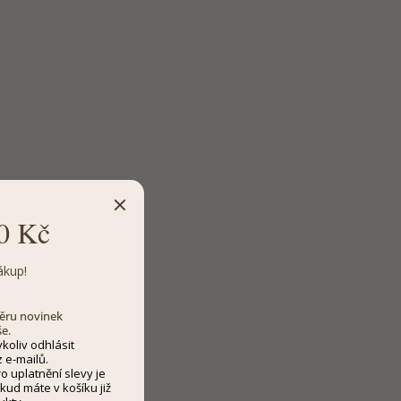
0 Kč
ákup!
dběru novinek
še.
koliv odhlásit
 e-mailů.
 uplatnění slevy je
kud máte v košíku již