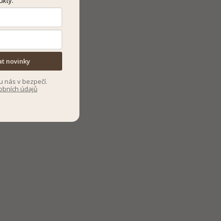
ukty.
at novinky
u nás v bezpečí.
obních údajů