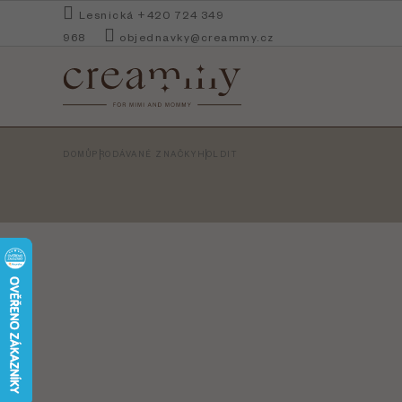
Přejít
Lesnická +420 724 349
na
968
objednavky@creammy.cz
obsah
DOMŮ
PRODÁVANÉ ZNAČKY
HOLDIT