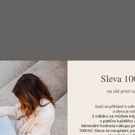
Sleva 10
na váš první n
Stačí se přihlásit k o
a sleva je va
Z odběru se můžete kdy
v patičce každého z
Minimální hodnota nákupu pro
1000 Kč. Sleva se neuplatní, po