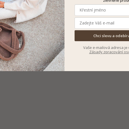
zlevněné prod
Chci slevu a odebír
Vaše e-mailová adresa je 
Zásady zpracování os