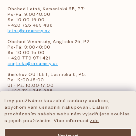
Obchod Letná, Kamenická 25, P7:
Po-Pá: 9:00-18:00
So: 10:00-15:00
+420 725 483 486
letna@creammy.cz
Obchod Vinohrady, Anglická 25, P2:
Po-Pá: 9:00-18:00
So: 10:00-15:00
+420 779 971 421
anglicka@creammy.cz
Smíchov OUTLET, Lesnická 6, P5:
Po: 12:00-18:00
Út - Pá: 10:00-17:00
+420 724 349 968
I my používáme kouzelné soubory cookies,
abychom vám usnadnili nakupování. Dalším
objednavky@creammy.cz
procházením našeho webu nám vyjadřujete souhlas
tel:+420 724 349 968
s jejich používáním. Více informací
zde
.
Nastavení