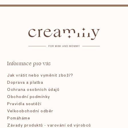
Z
á
p
a
t
Informace pro vás
í
Jak vrátit nebo vyměnit zboží?
Doprava a platba
Ochrana osobních údajů
Obchodní podmínky
Pravidla soutěží
Velkoobchodní odběr
Pomáháme
Závady produktů - varování od výrobců