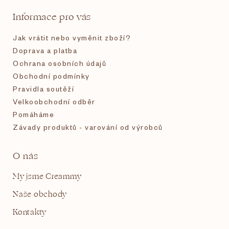
t
Informace pro vás
í
Jak vrátit nebo vyměnit zboží?
Doprava a platba
Ochrana osobních údajů
Obchodní podmínky
Pravidla soutěží
Velkoobchodní odběr
Pomáháme
Závady produktů - varování od výrobců
O nás
My jsme Creammy
Naše obchody
Kontakty