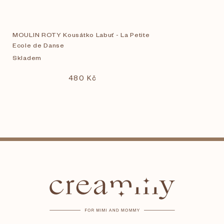
MOULIN ROTY Kousátko Labuť - La Petite
Ecole de Danse
Skladem
480 Kč
Z
á
p
a