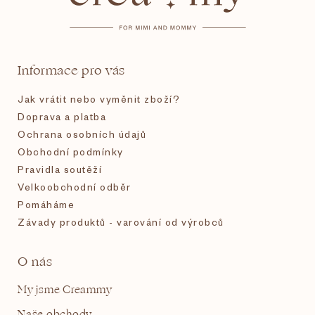
p
a
t
Informace pro vás
í
Jak vrátit nebo vyměnit zboží?
Doprava a platba
Ochrana osobních údajů
Obchodní podmínky
Pravidla soutěží
Velkoobchodní odběr
Pomáháme
Závady produktů - varování od výrobců
O nás
My jsme Creammy
Naše obchody