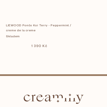
LIEWOOD Pončo Koi Terry - Peppermint /
creme de la creme
Skladem
1 390 Kč
Z
á
p