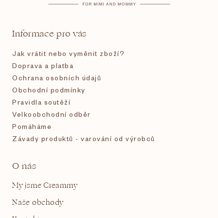
a
t
Informace pro vás
í
Jak vrátit nebo vyměnit zboží?
Doprava a platba
Ochrana osobních údajů
Obchodní podmínky
Pravidla soutěží
Velkoobchodní odběr
Pomáháme
Závady produktů - varování od výrobců
O nás
My jsme Creammy
Naše obchody