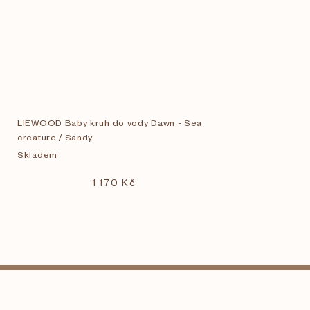
LIEWOOD Baby kruh do vody Dawn - Sea
creature / Sandy
Skladem
1 170 Kč
Z