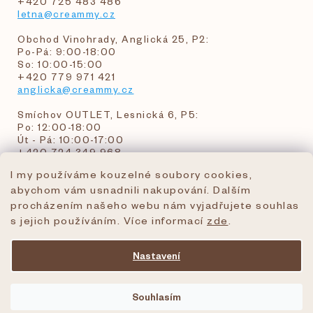
+420 725 483 486
letna@creammy.cz
Obchod Vinohrady, Anglická 25, P2:
Po-Pá: 9:00-18:00
So: 10:00-15:00
+420 779 971 421
anglicka@creammy.cz
Smíchov OUTLET, Lesnická 6, P5:
Po: 12:00-18:00
Út - Pá: 10:00-17:00
+420 724 349 968
I my používáme kouzelné soubory cookies,
abychom vám usnadnili nakupování. Dalším
objednavky@creammy.cz
procházením našeho webu nám vyjadřujete souhlas
tel:+420 724 349 968
s jejich používáním. Více informací
zde
.
Nastavení
Vytvořil Shoptet Premium
Souhlasím
Copyright 2026
creammy.cz
. Všechna práva