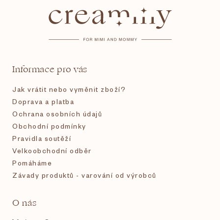
á
p
a
t
Informace pro vás
í
Jak vrátit nebo vyměnit zboží?
Doprava a platba
Ochrana osobních údajů
Obchodní podmínky
Pravidla soutěží
Velkoobchodní odběr
Pomáháme
Závady produktů - varování od výrobců
O nás