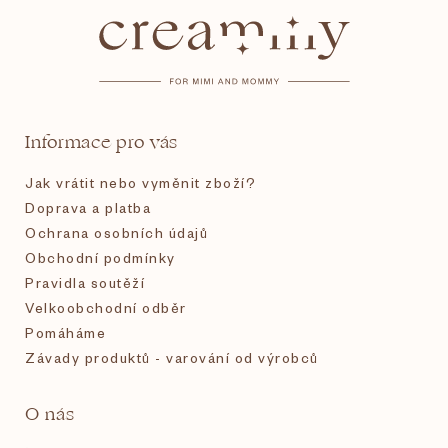
á
p
a
t
Informace pro vás
í
Jak vrátit nebo vyměnit zboží?
Doprava a platba
Ochrana osobních údajů
Obchodní podmínky
Pravidla soutěží
Velkoobchodní odběr
Pomáháme
Závady produktů - varování od výrobců
O nás