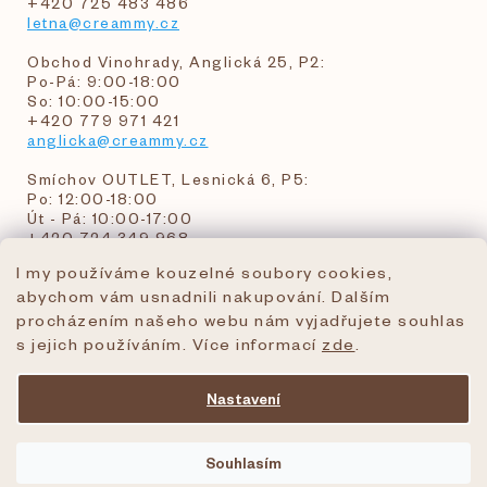
+420 725 483 486
letna@creammy.cz
Obchod Vinohrady, Anglická 25, P2:
Po-Pá: 9:00-18:00
So: 10:00-15:00
+420 779 971 421
anglicka@creammy.cz
Smíchov OUTLET, Lesnická 6, P5:
Po: 12:00-18:00
Út - Pá: 10:00-17:00
+420 724 349 968
I my používáme kouzelné soubory cookies,
abychom vám usnadnili nakupování. Dalším
objednavky@creammy.cz
procházením našeho webu nám vyjadřujete souhlas
tel:+420 724 349 968
s jejich používáním. Více informací
zde
.
Nastavení
Vytvořil Shoptet Premium
Souhlasím
Copyright 2026
creammy.cz
. Všechna práva