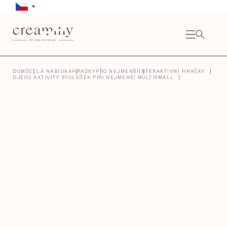
Přejít
na
obsah
NÁKU
KOŠÍ
Close
DOMŮ
CELÁ NABÍDKA
HRAČKY
PRO NEJMENŠÍ
INTERAKTIVNÍ HRAČKY
DJECO AKTIVITY STOLEČEK PRO NEJMENŠÍ MULTISMALL