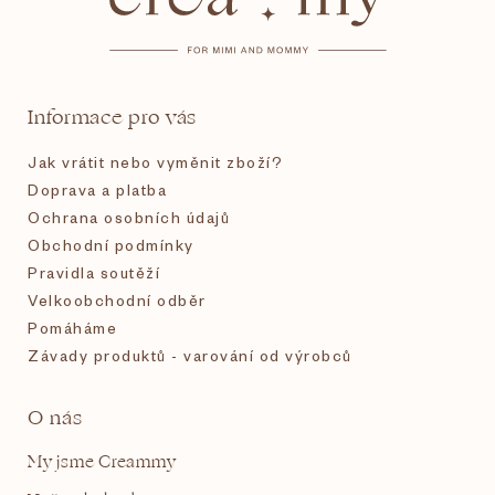
p
a
t
Informace pro vás
í
Jak vrátit nebo vyměnit zboží?
Doprava a platba
Ochrana osobních údajů
Obchodní podmínky
Pravidla soutěží
Velkoobchodní odběr
Pomáháme
Závady produktů - varování od výrobců
O nás
My jsme Creammy